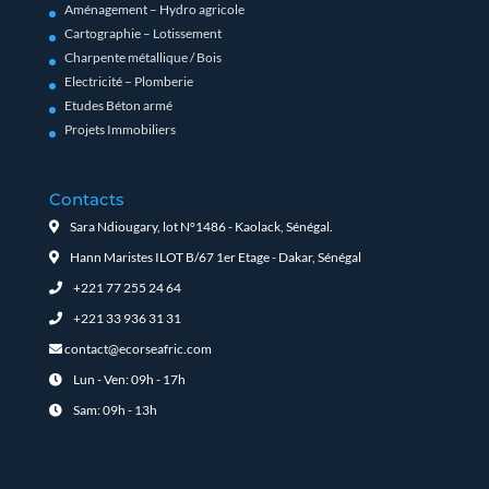
Aménagement – Hydro agricole
Cartographie – Lotissement
Charpente métallique / Bois
Electricité – Plomberie
Etudes Béton armé
Projets Immobiliers
Contacts
Sara Ndiougary, lot N°1486 - Kaolack, Sénégal.
Hann Maristes ILOT B/67 1er Etage - Dakar, Sénégal
+221 77 255 24 64
+221 33 936 31 31
contact@ecorseafric.com
Lun - Ven: 09h - 17h
Sam: 09h - 13h