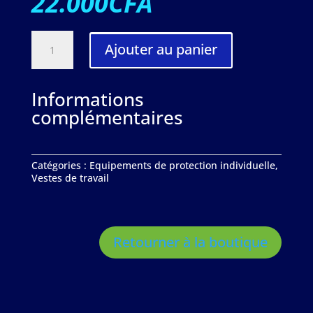
22.000
CFA
QUANTITÉ
Ajouter au panier
DE
SWEAT
DE
TRAVAIL
Informations
DIADORA
complémentaires
PILE
JAUNE
FLUO
HAUTE
VISIBILITÉ-
Catégories :
Equipements de protection individuelle
,
17211997034
Vestes de travail
Retourner à la boutique