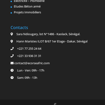
Electricité – Plomberie
Etudes Béton armé
Projets Immobiliers
Contacts
Sara Ndiougary, lot N°1486 - Kaolack, Sénégal.
Hann Maristes ILOT B/67 1er Etage - Dakar, Sénégal
+221 77 255 24 64
+221 33 936 31 31
contact@ecorseafric.com
Lun - Ven: 09h - 17h
Sam: 09h - 13h