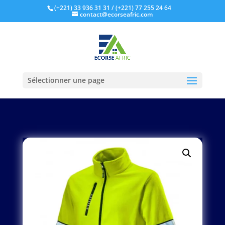
(+221) 33 936 31 31
/ (+221) 77 255 24 64
contact@ecorseafric.com
Sélectionner une page