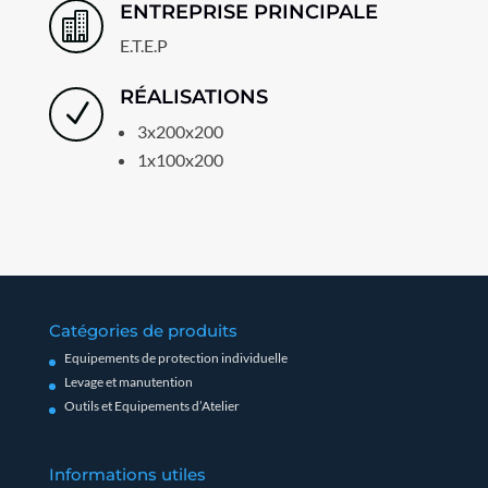
ENTREPRISE PRINCIPALE

E.T.E.P
RÉALISATIONS
N
3x200x200
1x100x200
Catégories de produits
Equipements de protection individuelle
Levage et manutention
Outils et Equipements d’Atelier
Informations utiles