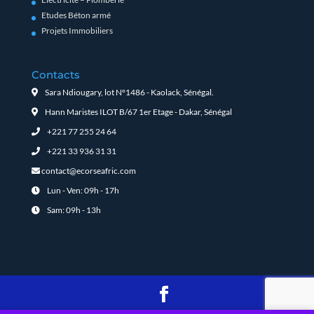
Etudes Béton armé
Projets Immobiliers
Contacts
Sara Ndiougary, lot N°1486 - Kaolack, Sénégal.
Hann Maristes ILOT B/67 1er Etage - Dakar, Sénégal
+221 77 255 24 64
+221 33 936 31 31
contact@ecorseafric.com
Lun - Ven: 09h - 17h
Sam: 09h - 13h
Ecorse Afric tous droits réservés. Site réalisé par
Digitamax