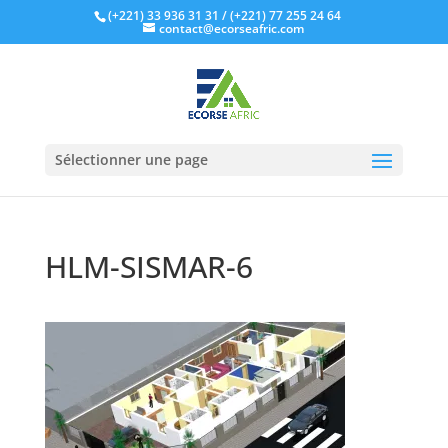
(+221) 33 936 31 31
/ (+221) 77 255 24 64
contact@ecorseafric.com
Sélectionner une page
HLM-SISMAR-6