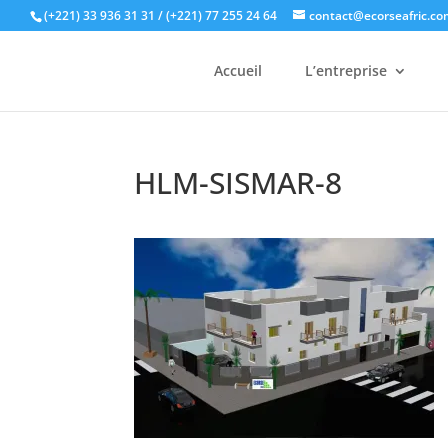
(+221) 33 936 31 31
/ (+221) 77 255 24 64
contact@ecorseafric.co
Accueil
L’entreprise
HLM-SISMAR-8