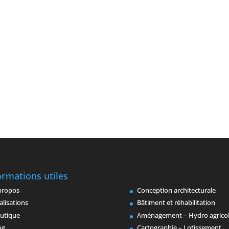
ormations utiles
propos
Conception architecturale
alisations
Bâtiment et réhabilitation
utique
Aménagement – Hydro agrico
og
Cartographie – Lotissement