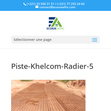
(+221) 33 936 31 31
/ (+221) 77 255 24 64
contact@ecorseafric.com
Sélectionner une page
Piste-Khelcom-Radier-5